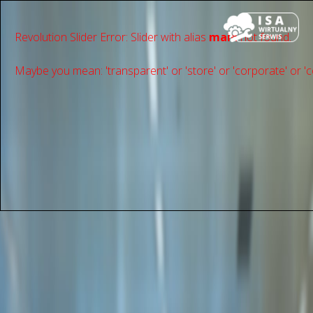
Revolution Slider Error: Slider with alias
main
not found.
Maybe you mean: 'transparent' or 'store' or 'сorporate' or 