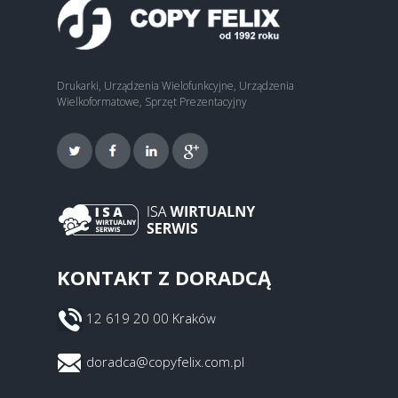
Drukarki, Urządzenia Wielofunkcyjne, Urządzenia
Wielkoformatowe, Sprzęt Prezentacyjny
KONTAKT Z DORADCĄ
12 619 20 00 Kraków
doradca@copyfelix.com.pl