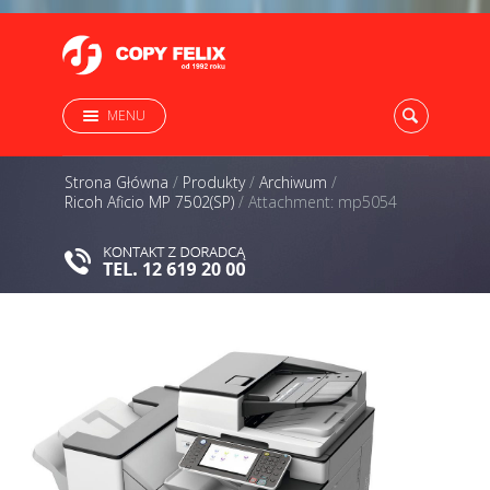
MENU
Strona Główna
/
Produkty
/
Archiwum
/
Ricoh Aficio MP 7502(SP)
/
Attachment: mp5054