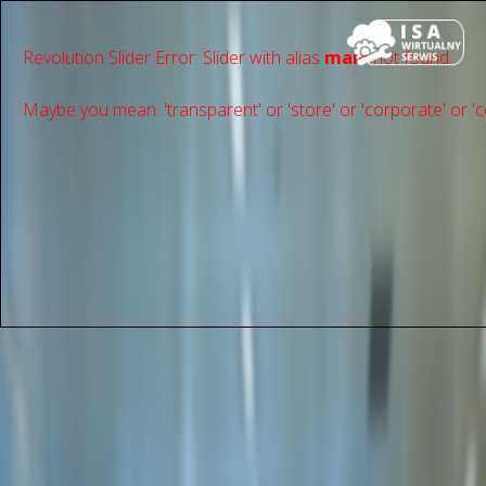
Revolution Slider Error: Slider with alias
main
not found.
Maybe you mean: 'transparent' or 'store' or 'сorporate' or 