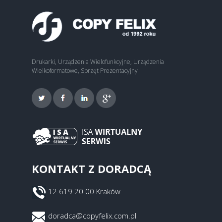
Drukarki, Urządzenia Wielofunkcyjne, Urządzenia
Wielkoformatowe, Sprzęt Prezentacyjny
KONTAKT Z DORADCĄ
12 619 20 00 Kraków
doradca@copyfelix.com.pl