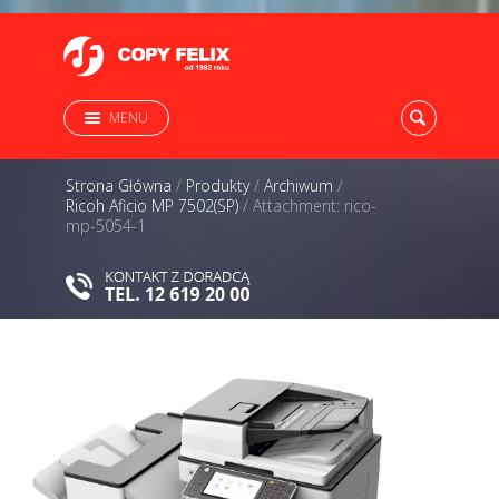
MENU
Strona Główna
/
Produkty
/
Archiwum
/
Ricoh Aficio MP 7502(SP)
/
Attachment: rico-
mp-5054-1