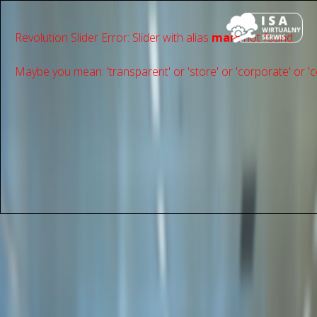
Revolution Slider Error: Slider with alias
main
not found.
Maybe you mean: 'transparent' or 'store' or 'сorporate' or 