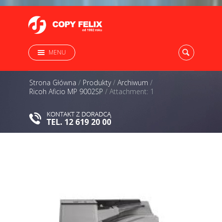
MENU
Strona Główna
/
Produkty
/
Archiwum
/
Ricoh Aficio MP 9002SP
/
Attachment: 1