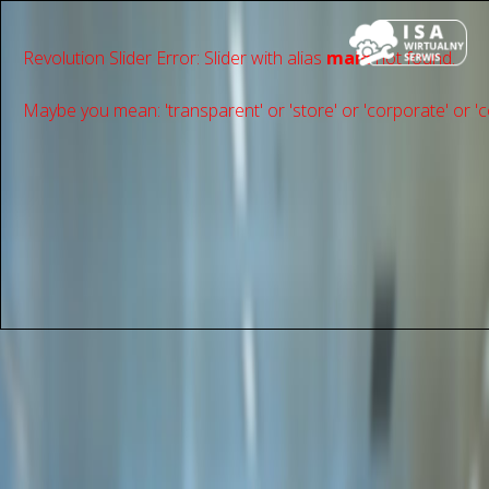
Revolution Slider Error: Slider with alias
main
not found.
Maybe you mean: 'transparent' or 'store' or 'сorporate' or 