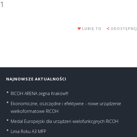
1
LUBIĘ TO
UDOSTĘPNIJ
NAJNOWSZE AKTUALNOŚCI
RICOH ARENA żegna Kraków!!!
Ekonomiczne, oszczędne i efektywne - nowe urządzenie
wielkoformatowe RICOH
Medal Europejski dla urządzeń wielofunkcyjnych RICOH
Linia Roku A3 MFP