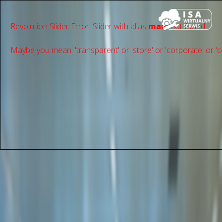
Revolution Slider Error: Slider with alias
main
not found.
Maybe you mean: 'transparent' or 'store' or 'сorporate' or 