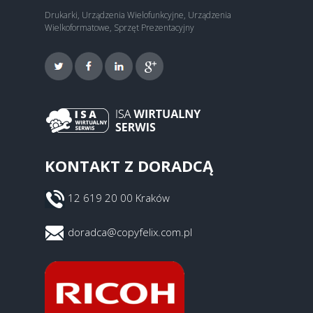
Drukarki, Urządzenia Wielofunkcyjne, Urządzenia
Wielkoformatowe, Sprzęt Prezentacyjny
KONTAKT Z DORADCĄ
12 619 20 00 Kraków
doradca@copyfelix.com.pl