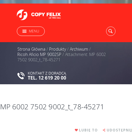
MENU
Strona Główna
/
Produkty
/
Archiwum
/
Ricoh Aficio MP 9002SP
/
Attachment: MP 6002
7502 9002_t_78-45271
MP 6002 7502 9002_t_78-45271
LUBIĘ TO
UDOSTĘPNIJ