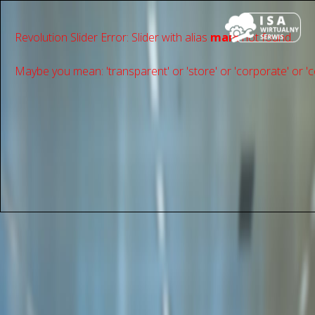
Revolution Slider Error: Slider with alias
main
not found.
Maybe you mean: 'transparent' or 'store' or 'сorporate' or 