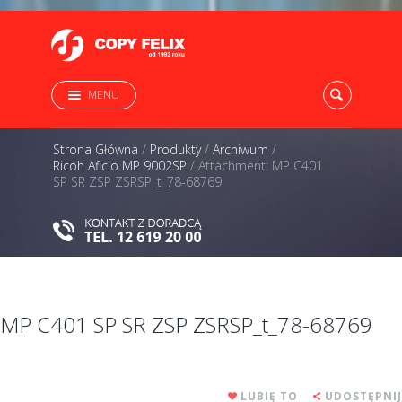
MENU
Strona Główna
/
Produkty
/
Archiwum
/
Ricoh Aficio MP 9002SP
/
Attachment: MP C401
SP SR ZSP ZSRSP_t_78-68769
MP C401 SP SR ZSP ZSRSP_t_78-68769
LUBIĘ TO
UDOSTĘPNIJ