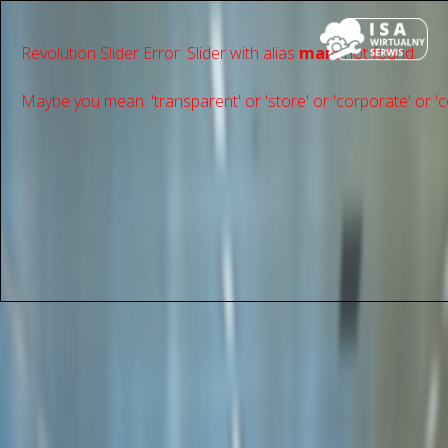
Revolution Slider Error: Slider with alias
main
not found.
Maybe you mean: 'transparent' or 'store' or 'сorporate' or 