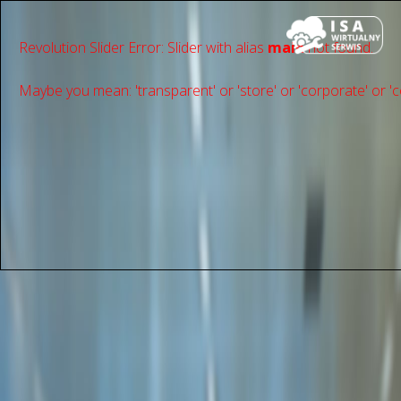
Revolution Slider Error: Slider with alias
main
not found.
Maybe you mean: 'transparent' or 'store' or 'сorporate' or 