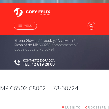
MENU
Strona Główna
/
Produkty
/
Archiwum
/
Ricoh Aficio MP 9002SP
/
Attachment: MP
C6502 C8002_t_78-60724
MP C6502 C8002_t_78-60724
LUBIĘ TO
UDOSTĘPNIJ