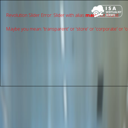
Revolution Slider Error: Slider with alias
main
not found.
Maybe you mean: 'transparent' or 'store' or 'сorporate' or 