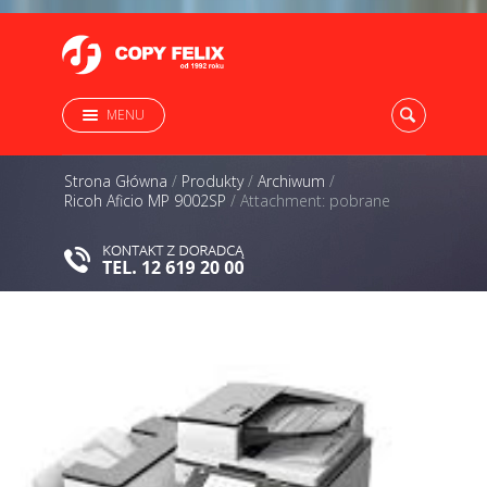
MENU
Strona Główna
/
Produkty
/
Archiwum
/
Ricoh Aficio MP 9002SP
/
Attachment: pobrane