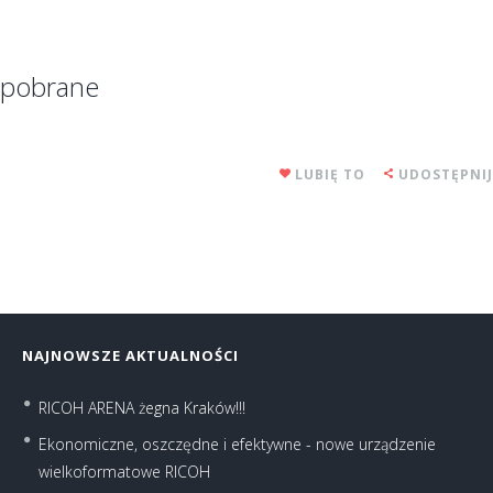
pobrane
LUBIĘ TO
UDOSTĘPNIJ
NAJNOWSZE AKTUALNOŚCI
RICOH ARENA żegna Kraków!!!
Ekonomiczne, oszczędne i efektywne - nowe urządzenie
wielkoformatowe RICOH