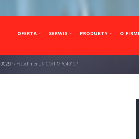
OFERTA
SERWIS
PRODUKTY
O FIRM
 9002SP
/
Attachment: RICOH_MPC401SP