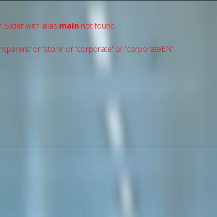
: Slider with alias
main
not found.
sparent' or 'store' or 'сorporate' or 'corporateEN'