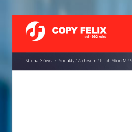
Strona Główna
/
Produkty
/
Archiwum
/
Ricoh Aficio MP