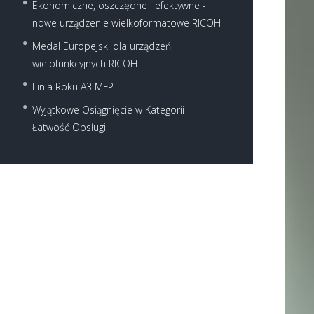
Ekonomiczne, oszczędne i efektywne -
nowe urządzenie wielkoformatowe RICOH
Medal Europejski dla urządzeń
wielofunkcyjnych RICOH
Linia Roku A3 MFP
Wyjątkowe Osiągnięcie w Kategorii
Next item
Łatwość Obsługi
pobrane