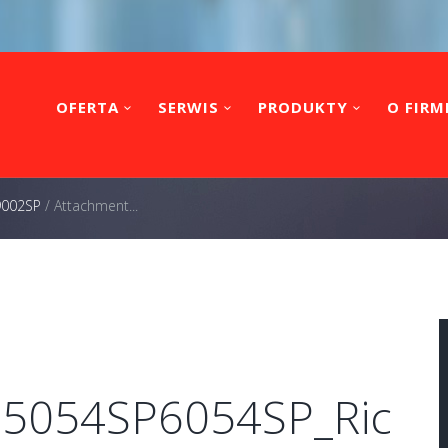
OFERTA
SERWIS
PRODUKTY
O FIRM
 9002SP
/
Attachment...
P5054SP6054SP_Ric