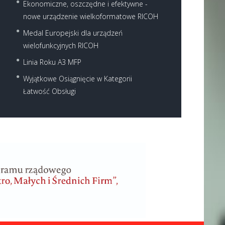
Ekonomiczne, oszczędne i efektywne -
nowe urządzenie wielkoformatowe RICOH
Medal Europejski dla urządzeń
wielofunkcyjnych RICOH
Linia Roku A3 MFP
Wyjątkowe Osiągnięcie w Kategorii
Łatwość Obsługi