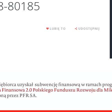
78-80185
LUBIĘ TO
UDOSTĘPNIJ