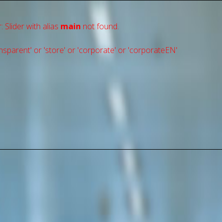
: Slider with alias
main
not found.
sparent' or 'store' or 'сorporate' or 'corporateEN'