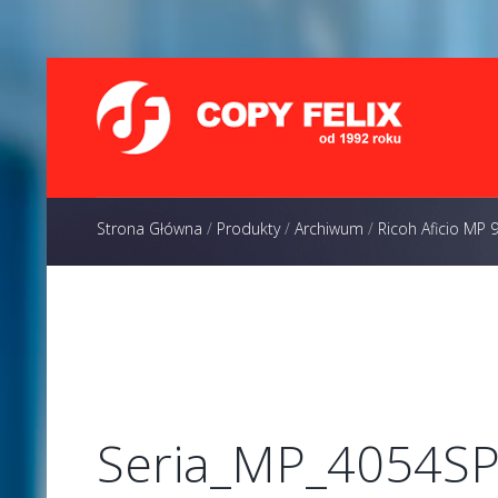
Strona Główna
/
Produkty
/
Archiwum
/
Ricoh Aficio MP
Seria_MP_4054S