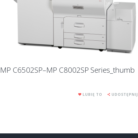
MP C6502SP–MP C8002SP Series_thumb
LUBIĘ TO
UDOSTĘPNIJ