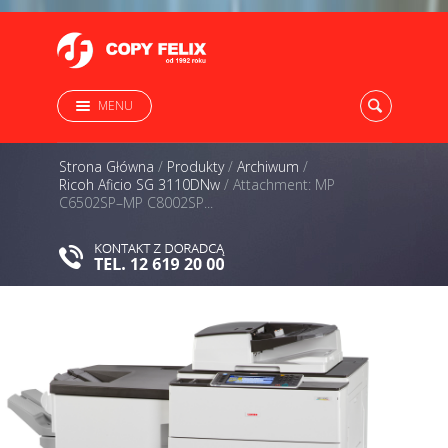
MENU
Strona Główna
/
Produkty
/
Archiwum
/
Ricoh Aficio SG 3110DNw
/
Attachment: MP
C6502SP–MP C8002SP...