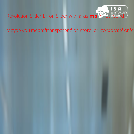
Revolution Slider Error: Slider with alias
main
not found.
Maybe you mean: 'transparent' or 'store' or 'сorporate' or 