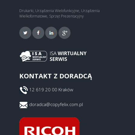
Drukarki, Urządzenia Wielofunkcyjne, Urządzenia
Wielkoformatowe, Sprzęt Prezentacyjny
KONTAKT Z DORADCĄ
12 619 20 00 Kraków
doradca@copyfelix.com.pl