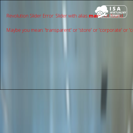
Revolution Slider Error: Slider with alias
main
not found.
Maybe you mean: 'transparent' or 'store' or 'сorporate' or 