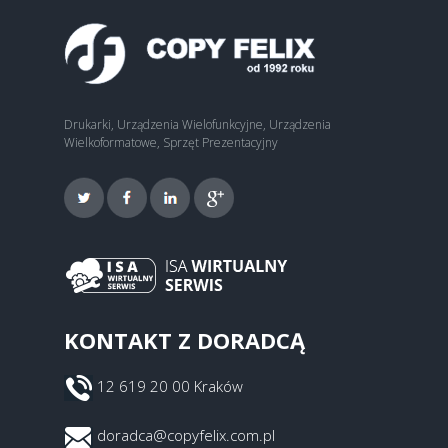
Drukarki, Urządzenia Wielofunkcyjne, Urządzenia
Wielkoformatowe, Sprzęt Prezentacyjny
KONTAKT Z DORADCĄ
12 619 20 00 Kraków
doradca@copyfelix.com.pl