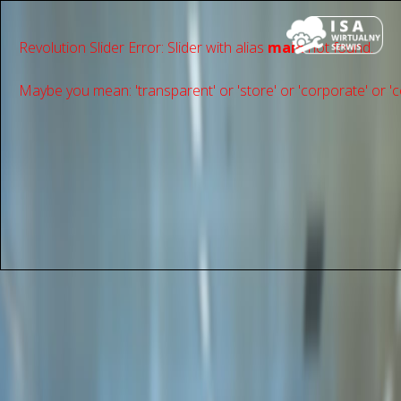
Revolution Slider Error: Slider with alias
main
not found.
Maybe you mean: 'transparent' or 'store' or 'сorporate' or 