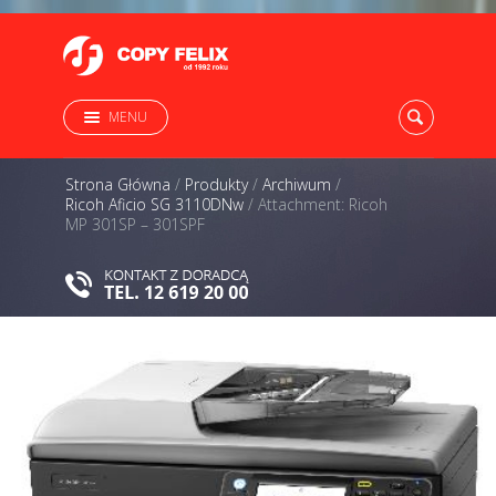
MENU
Strona Główna
/
Produkty
/
Archiwum
/
Ricoh Aficio SG 3110DNw
/
Attachment: Ricoh
MP 301SP – 301SPF