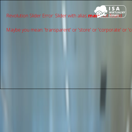
Revolution Slider Error: Slider with alias
main
not found.
Maybe you mean: 'transparent' or 'store' or 'сorporate' or 