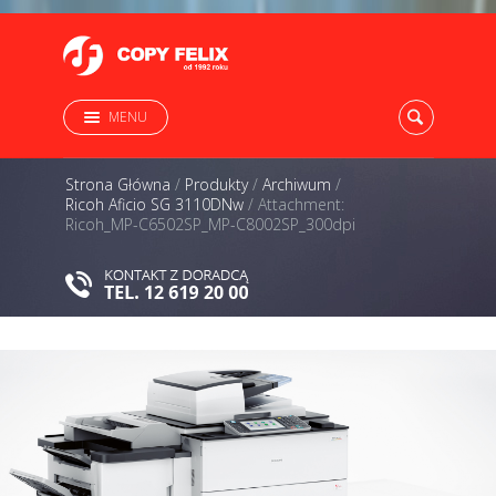
MENU
Strona Główna
/
Produkty
/
Archiwum
/
Ricoh Aficio SG 3110DNw
/
Attachment:
Ricoh_MP-C6502SP_MP-C8002SP_300dpi