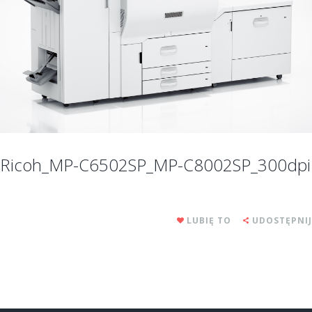
Ricoh_MP-C6502SP_MP-C8002SP_300dpi
LUBIĘ TO
UDOSTĘPNIJ