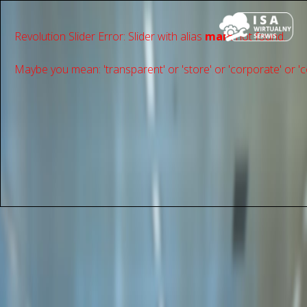
Revolution Slider Error: Slider with alias
main
not found.
Maybe you mean: 'transparent' or 'store' or 'сorporate' or 