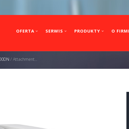
OFERTA
SERWIS
PRODUKTY
O FIRM
200DN
/
Attachment...