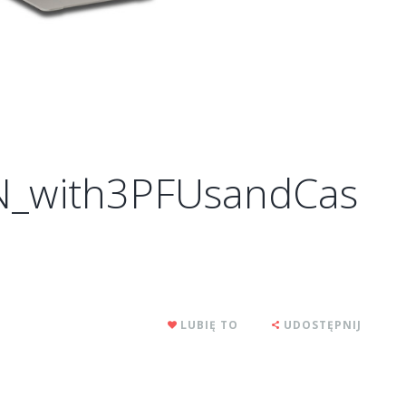
N_with3PFUsandCas
LUBIĘ TO
UDOSTĘPNIJ