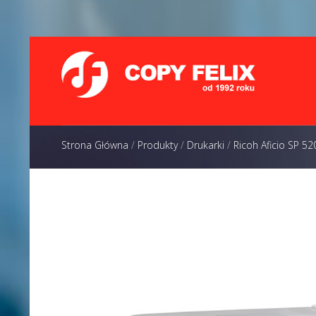
Strona Główna
/
Produkty
/
Drukarki
/
Ricoh Aficio SP 5