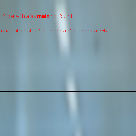
: Slider with alias
main
not found.
sparent' or 'store' or 'сorporate' or 'corporateEN'