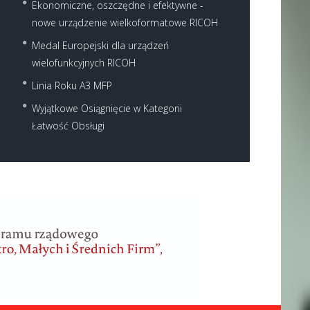
Ekonomiczne, oszczędne i efektywne -
nowe urządzenie wielkoformatowe RICOH
Medal Europejski dla urządzeń
wielofunkcyjnych RICOH
Linia Roku A3 MFP
Wyjątkowe Osiągnięcie w Kategorii
Łatwość Obsługi