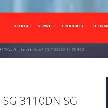
OFERTA
SERWIS
PRODUKTY
O FIRM
 C320DN
/
Attachment: Aficio™ SG 2100N SG 3110DN SG...
N SG 3110DN SG