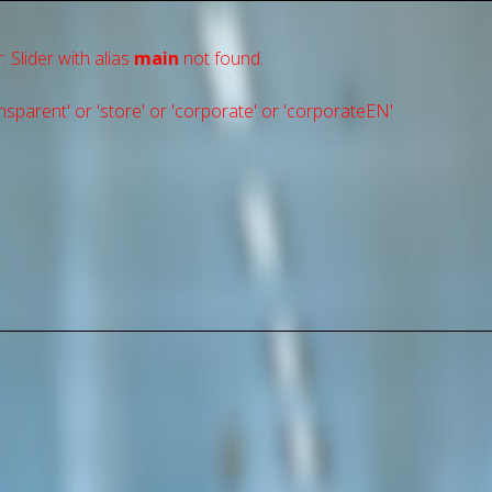
: Slider with alias
main
not found.
sparent' or 'store' or 'сorporate' or 'corporateEN'