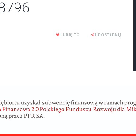
3796
LUBIĘ TO
UDOSTĘPNIJ