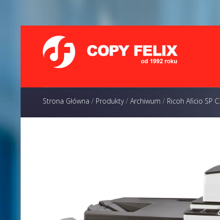
Strona Główna
/
Produkty
/
Archiwum
/
Ricoh Aficio SP