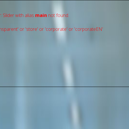
: Slider with alias
main
not found.
sparent' or 'store' or 'сorporate' or 'corporateEN'