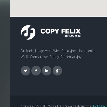
Drukarki, Urządzenia Wielofunkcyjne, Urządzenia
Wielkoformatowe, Sprzęt Prezentacyjny
Copyfelix © 2015 Wszelkie prawa zastrzeżone.
Polityka