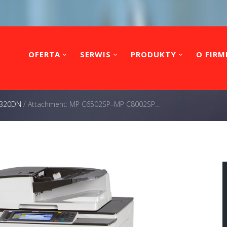
OFERTA
SERWIS
PRODUKTY
O FIRM
 C320DN
/
Attachment: MP C6502SP–MP C8002SP...