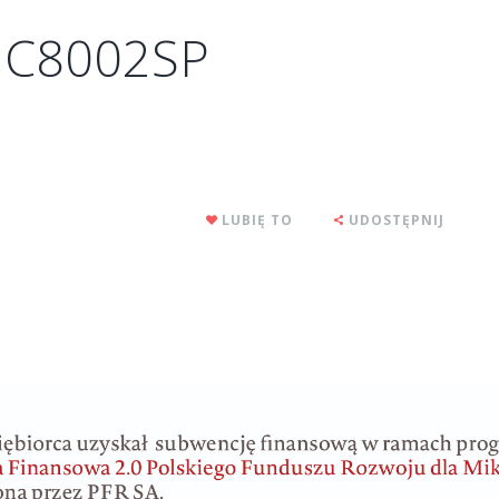
 C8002SP
LUBIĘ TO
UDOSTĘPNIJ