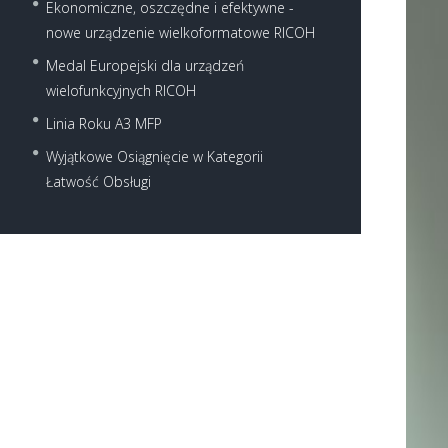
Ekonomiczne, oszczędne i efektywne -
nowe urządzenie wielkoformatowe RICOH
Medal Europejski dla urządzeń
wielofunkcyjnych RICOH
Linia Roku A3 MFP
Next item
rico-mp-5054-1
Wyjątkowe Osiągnięcie w Kategorii
Łatwość Obsługi