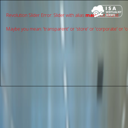
Revolution Slider Error: Slider with alias
main
not found.
Maybe you mean: 'transparent' or 'store' or 'сorporate' or 