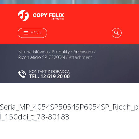
MENU
Strona Główna
/
Produkty
/
Archiwum
/
Ricoh Aficio SP C320DN
/
Attachment...
Seria_MP_4054SP5054SP6054SP_Ricoh_p
l_150dpi_t_78-80183