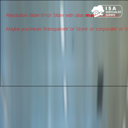
Revolution Slider Error: Slider with alias
main
not found.
Maybe you mean: 'transparent' or 'store' or 'сorporate' or 