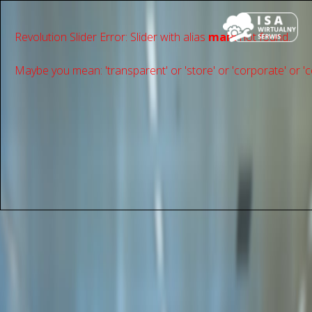
Revolution Slider Error: Slider with alias
main
not found.
Maybe you mean: 'transparent' or 'store' or 'сorporate' or 