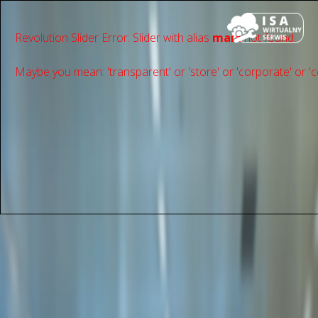
Revolution Slider Error: Slider with alias
main
not found.
Maybe you mean: 'transparent' or 'store' or 'сorporate' or 