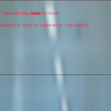
: Slider with alias
main
not found.
sparent' or 'store' or 'сorporate' or 'corporateEN'