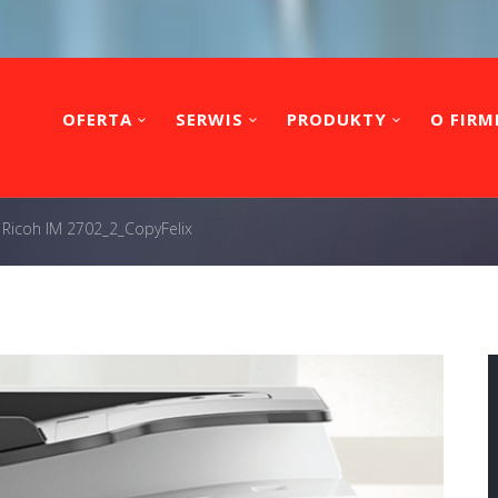
OFERTA
SERWIS
PRODUKTY
O FIRM
 Ricoh IM 2702_2_CopyFelix