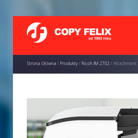
Strona Główna
/
Produkty
/
Ricoh IM 2702
/
Attachment: