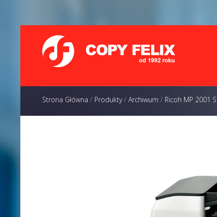
Strona Główna
/
Produkty
/
Archiwum
/
Ricoh MP 2001 S