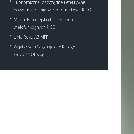
Ekonomiczne, oszczędne i efektywne -
nowe urządzenie wielkoformatowe RICOH
Medal Europejski dla urządzeń
wielofunkcyjnych RICOH
Linia Roku A3 MFP
Wyjątkowe Osiągnięcie w Kategorii
Łatwość Obsługi
Next item
pid955