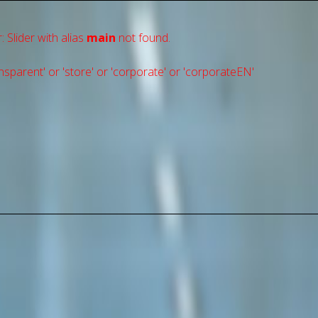
: Slider with alias
main
not found.
sparent' or 'store' or 'сorporate' or 'corporateEN'