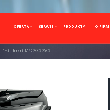
OFERTA
SERWIS
PRODUKTY
O FIRM
P
/
Attachment: MP C2003-2503