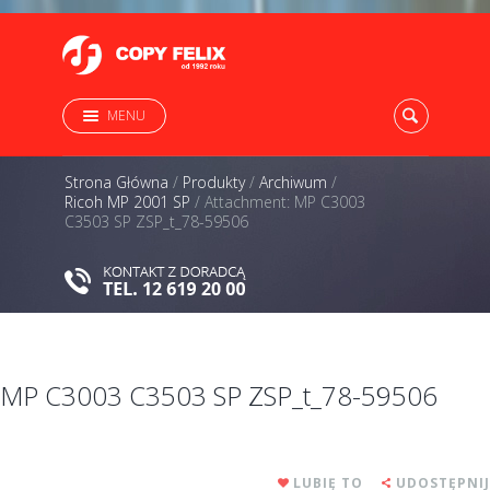
MENU
Strona Główna
/
Produkty
/
Archiwum
/
Ricoh MP 2001 SP
/
Attachment: MP C3003
C3503 SP ZSP_t_78-59506
MP C3003 C3503 SP ZSP_t_78-59506
LUBIĘ TO
UDOSTĘPNIJ