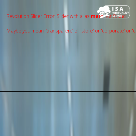
Revolution Slider Error: Slider with alias
main
not found.
Maybe you mean: 'transparent' or 'store' or 'сorporate' or 