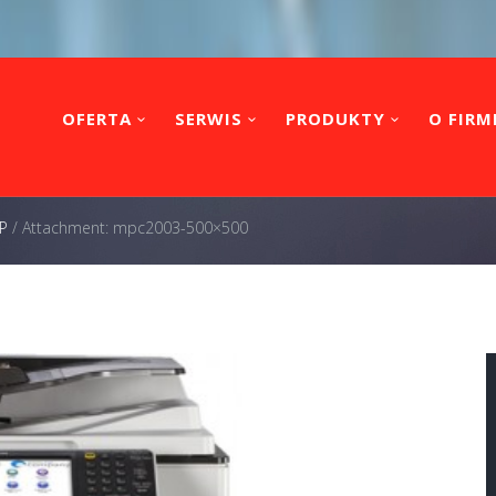
OFERTA
SERWIS
PRODUKTY
O FIRM
P
/
Attachment: mpc2003-500×500