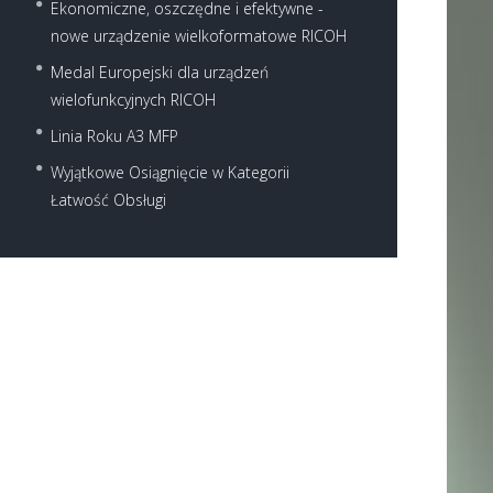
Ekonomiczne, oszczędne i efektywne -
nowe urządzenie wielkoformatowe RICOH
Medal Europejski dla urządzeń
wielofunkcyjnych RICOH
Linia Roku A3 MFP
Wyjątkowe Osiągnięcie w Kategorii
Łatwość Obsługi
Next item
Ricoh MP 301SP - 301SPF