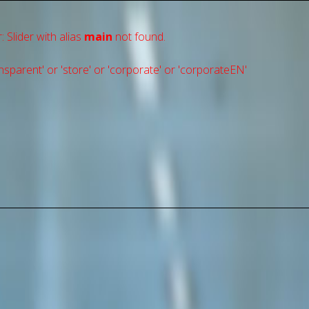
: Slider with alias
main
not found.
sparent' or 'store' or 'сorporate' or 'corporateEN'