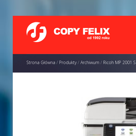
Strona Główna
/
Produkty
/
Archiwum
/
Ricoh MP 2001 S