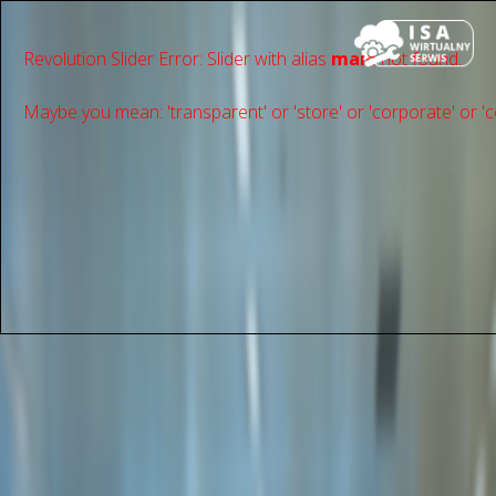
Revolution Slider Error: Slider with alias
main
not found.
Maybe you mean: 'transparent' or 'store' or 'сorporate' or 