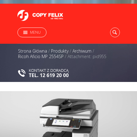
MENU
Strona Główna
/
Produkty
/
Archiwum
/
Ricoh Aficio MP 2554SP
/
Attachment: pid955