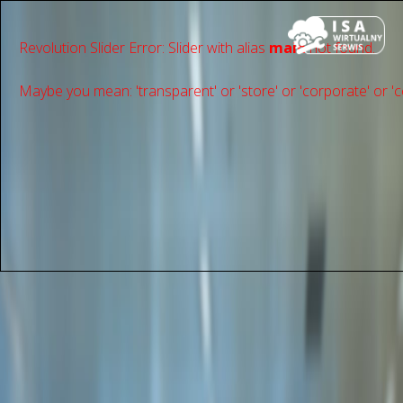
Revolution Slider Error: Slider with alias
main
not found.
Maybe you mean: 'transparent' or 'store' or 'сorporate' or 