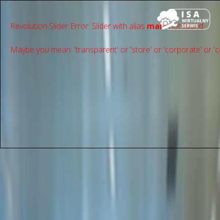
Revolution Slider Error: Slider with alias
main
not found.
Maybe you mean: 'transparent' or 'store' or 'сorporate' or 