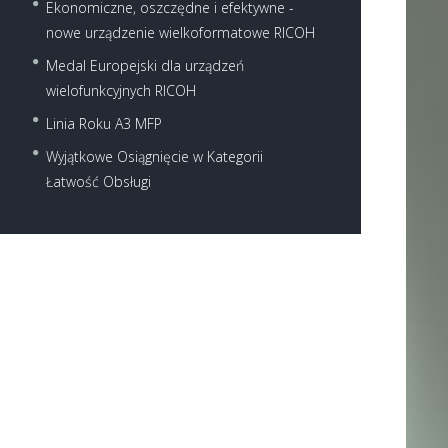
Ekonomiczne, oszczędne i efektywne -
nowe urządzenie wielkoformatowe RICOH
Medal Europejski dla urządzeń
wielofunkcyjnych RICOH
Linia Roku A3 MFP
Wyjątkowe Osiągnięcie w Kategorii
Łatwość Obsługi
Next item
mała