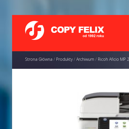
Strona Główna
/
Produkty
/
Archiwum
/
Ricoh Aficio MP 