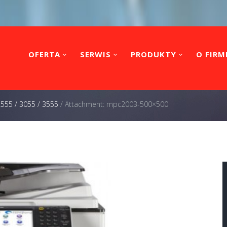
OFERTA
SERWIS
PRODUKTY
O FIRM
2555 / 3055 / 3555
/
Attachment: mpc2003-500×500