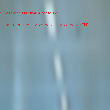
: Slider with alias
main
not found.
sparent' or 'store' or 'сorporate' or 'corporateEN'