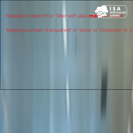
Revolution Slider Error: Slider with alias
main
not found.
Maybe you mean: 'transparent' or 'store' or 'сorporate' or 