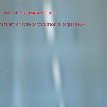
: Slider with alias
main
not found.
sparent' or 'store' or 'сorporate' or 'corporateEN'