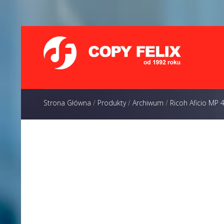
Strona Główna
/
Produkty
/
Archiwum
/
Ricoh Aficio MP