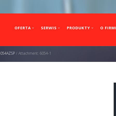
OFERTA
SERWIS
PRODUKTY
O FIRM
 4054AZSP
/
Attachment: 6054-1