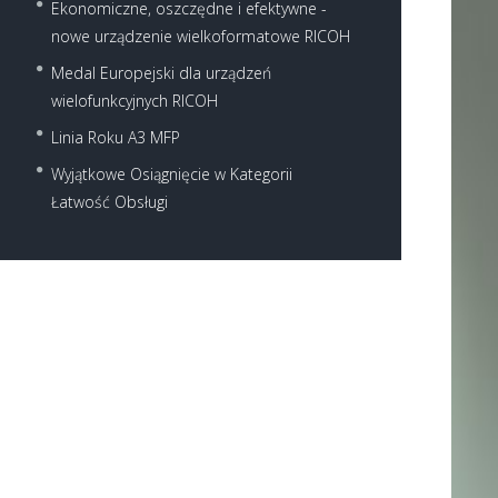
Ekonomiczne, oszczędne i efektywne -
nowe urządzenie wielkoformatowe RICOH
Medal Europejski dla urządzeń
wielofunkcyjnych RICOH
Linia Roku A3 MFP
Next item
6054-1
Wyjątkowe Osiągnięcie w Kategorii
Łatwość Obsługi