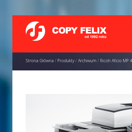
Strona Główna
/
Produkty
/
Archiwum
/
Ricoh Aficio MP