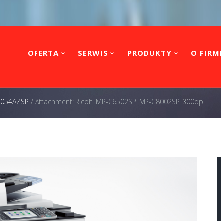
OFERTA
SERWIS
PRODUKTY
O FIRM
 4054AZSP
/
Attachment: Ricoh_MP-C6502SP_MP-C8002SP_300dpi