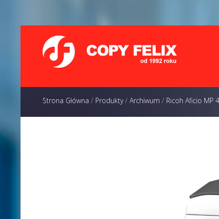
Strona Główna
/
Produkty
/
Archiwum
/
Ricoh Aficio MP