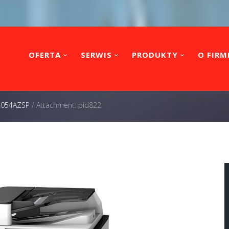
OFERTA
SERWIS
PRODUKTY
O FIRM
 4054AZSP
/
Attachment: pid822