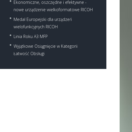
Ekonomiczne, oszczędne i efektywne -
nowe urządzenie wielkoformatowe RICOH
Medal Europejski dla urządzeń
wielofunkcyjnych RICOH
Linia Roku A3 MFP
Wyjątkowe Osiągnięcie w Kategorii
Next item
Łatwość Obsługi
MP C3003--MP C3503--MP...