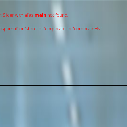
: Slider with alias
main
not found.
sparent' or 'store' or 'сorporate' or 'corporateEN'