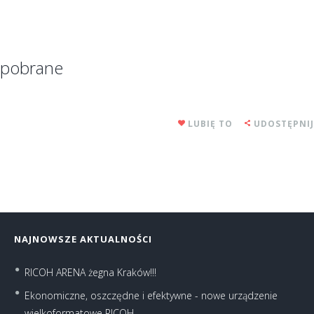
pobrane
LUBIĘ TO
UDOSTĘPNIJ
NAJNOWSZE AKTUALNOŚCI
RICOH ARENA żegna Kraków!!!
Ekonomiczne, oszczędne i efektywne - nowe urządzenie
wielkoformatowe RICOH