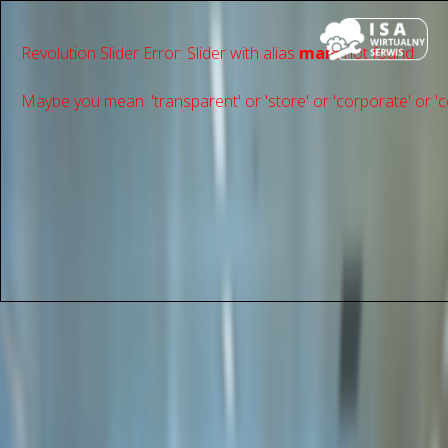
Revolution Slider Error: Slider with alias
main
not found.
Maybe you mean: 'transparent' or 'store' or 'сorporate' or 