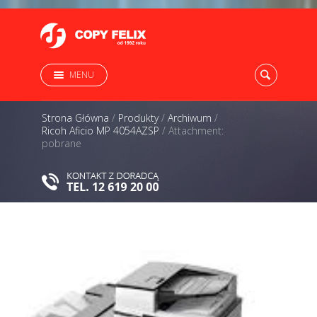
MENU
Strona Główna
/
Produkty
/
Archiwum
/
Ricoh Aficio MP 4054AZSP
/
Attachment:
pobrane