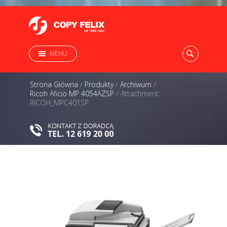
MENU
Strona Główna
/
Produkty
/
Archiwum
/
Ricoh Aficio MP 4054AZSP
/
Attachment:
RICOH_MPC401SP