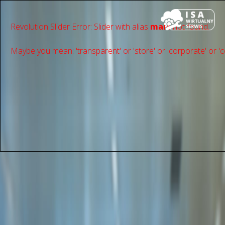
Revolution Slider Error: Slider with alias
main
not found.
Maybe you mean: 'transparent' or 'store' or 'сorporate' or 