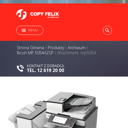
MENU
Strona Główna
/
Produkty
/
Archiwum
/
Ricoh MP 5054AZSP
/
Attachment: mp5054