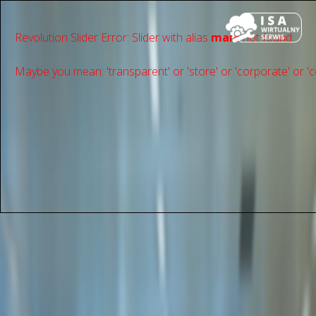
Revolution Slider Error: Slider with alias
main
not found.
Maybe you mean: 'transparent' or 'store' or 'сorporate' or 