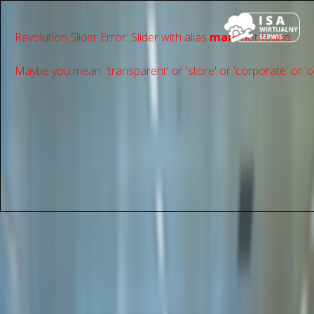
Revolution Slider Error: Slider with alias
main
not found.
Maybe you mean: 'transparent' or 'store' or 'сorporate' or 