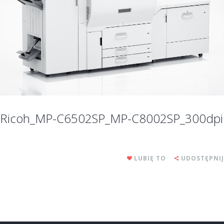
Ricoh_MP-C6502SP_MP-C8002SP_300dpi
LUBIĘ TO
UDOSTĘPNIJ