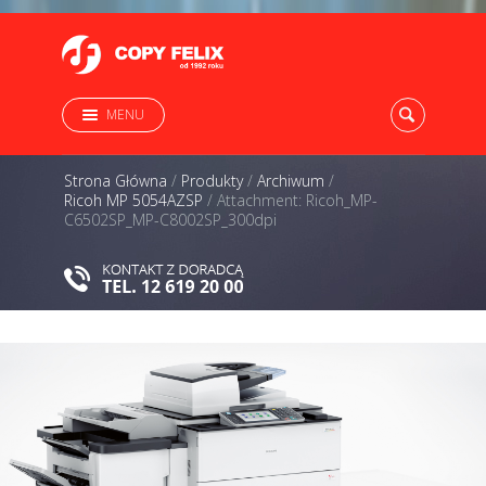
MENU
Strona Główna
/
Produkty
/
Archiwum
/
Ricoh MP 5054AZSP
/
Attachment: Ricoh_MP-
C6502SP_MP-C8002SP_300dpi