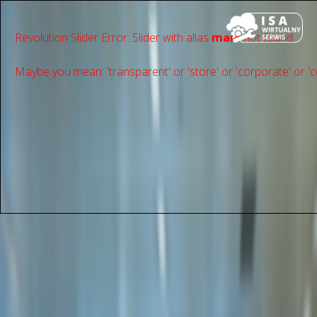
Revolution Slider Error: Slider with alias
main
not found.
Maybe you mean: 'transparent' or 'store' or 'сorporate' or 