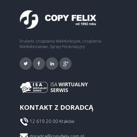
Drukarki, Urządzenia Wielofunkcyjne, Urządzenia
Wielkoformatowe, Sprzęt Prezentacyjny
KONTAKT Z DORADCĄ
12 619 20 00 Kraków
doradca@copyfelix.com.pl