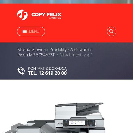
MENU
Strona Główna
/
Produkty
/
Archiwum
/
Ricoh MP 5054AZSP
/
Attachment: zsp1