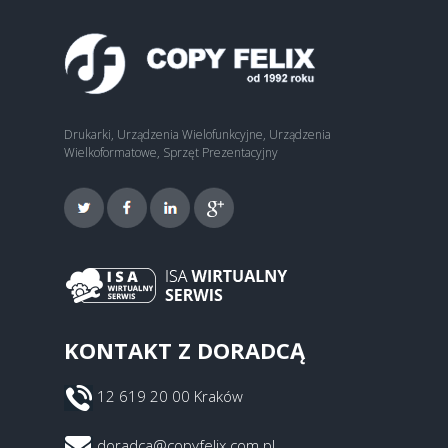
Drukarki, Urządzenia Wielofunkcyjne, Urządzenia
Wielkoformatowe, Sprzęt Prezentacyjny
KONTAKT Z DORADCĄ
12 619 20 00 Kraków
doradca@copyfelix.com.pl