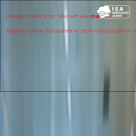
Revolution Slider Error: Slider with alias
main
not found.
Maybe you mean: 'transparent' or 'store' or 'сorporate' or 