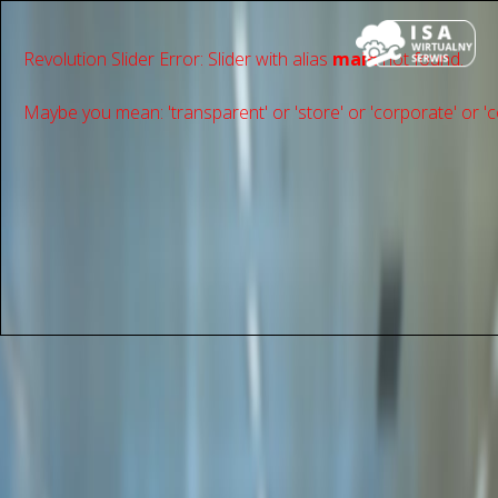
Revolution Slider Error: Slider with alias
main
not found.
Maybe you mean: 'transparent' or 'store' or 'сorporate' or 