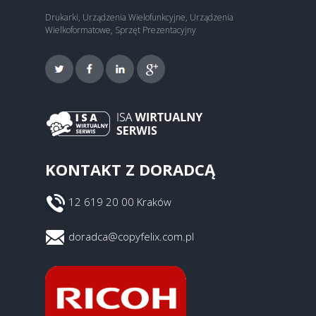
Drukarki, Urządzenia Wielofunkcyjne, Urządzenia
Wielkoformatowe, Sprzęt Prezentacyjny
KONTAKT Z DORADCĄ
12 619 20 00 Kraków
doradca@copyfelix.com.pl