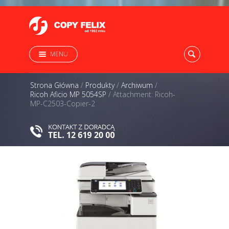
MENU
Strona Główna
/
Produkty
/
Archiwum
/
Ricoh Aficio MP 5054SP
/
Attachment: Ricoh-
MP-C2503-Copier-2