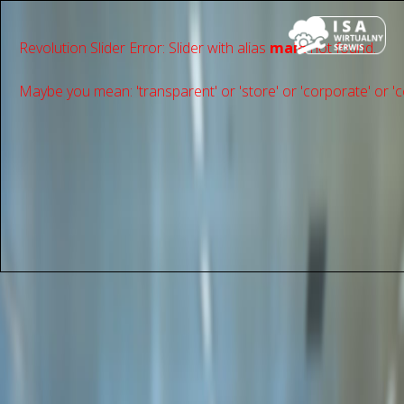
Revolution Slider Error: Slider with alias
main
not found.
Maybe you mean: 'transparent' or 'store' or 'сorporate' or 