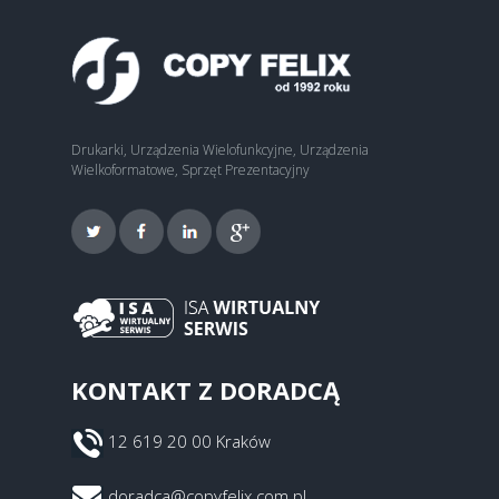
Drukarki, Urządzenia Wielofunkcyjne, Urządzenia
Wielkoformatowe, Sprzęt Prezentacyjny
KONTAKT Z DORADCĄ
12 619 20 00 Kraków
doradca@copyfelix.com.pl