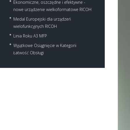
Ekonomiczne, oszczędne i efektywne -
nowe urządzenie wielkoformatowe RICOH
Medal Europejski dla urządzeń
wielofunkcyjnych RICOH
Linia Roku A3 MFP
Next item
Wyjątkowe Osiągnięcie w Kategorii
Ricoh-MP-C2503-Copier-2
Łatwość Obsługi