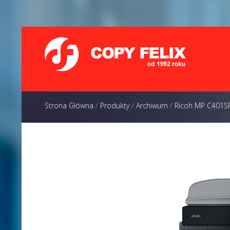
Strona Główna
/
Produkty
/
Archiwum
/
Ricoh MP C401S