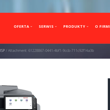
OFERTA
SERWIS
PRODUKTY
O FIRM
RSP
/
Attachment: 61228867-0441-4bf1-9ccb-711c92f14a3b