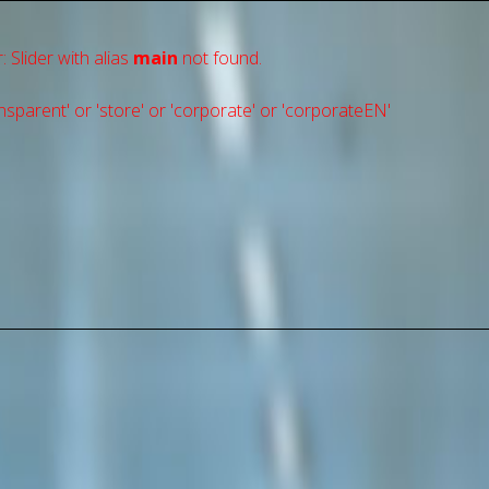
: Slider with alias
main
not found.
sparent' or 'store' or 'сorporate' or 'corporateEN'