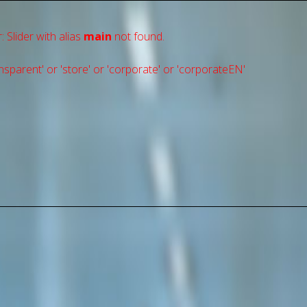
: Slider with alias
main
not found.
sparent' or 'store' or 'сorporate' or 'corporateEN'