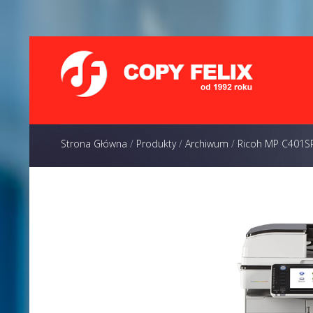
Strona Główna
/
Produkty
/
Archiwum
/
Ricoh MP C401S