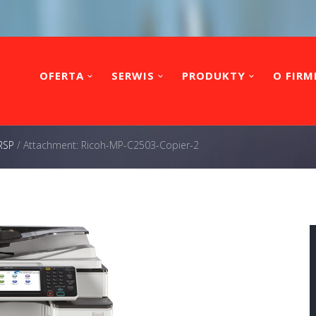
OFERTA
SERWIS
PRODUKTY
O FIRM
RSP
/
Attachment: Ricoh-MP-C2503-Copier-2