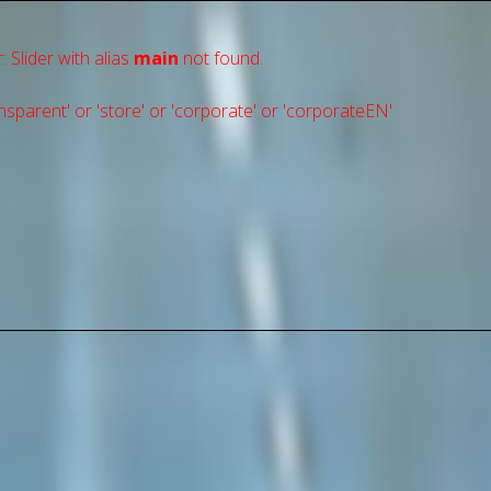
: Slider with alias
main
not found.
sparent' or 'store' or 'сorporate' or 'corporateEN'