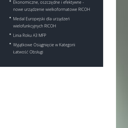
Ekonomiczne, oszczędne i efektywne -
nowe urządzenie wielkoformatowe RICOH
Medal Europejski dla urządzeń
wielofunkcyjnych RICOH
Linia Roku A3 MFP
Next item
Wyjątkowe Osiągnięcie w Kategorii
mp5054
Łatwość Obsługi