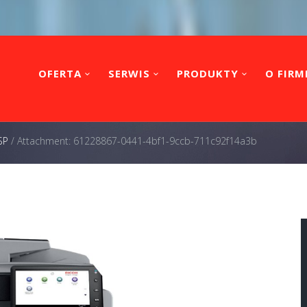
OFERTA
SERWIS
PRODUKTY
O FIRM
SP
/
Attachment: 61228867-0441-4bf1-9ccb-711c92f14a3b