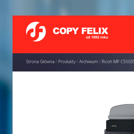
Strona Główna
/
Produkty
/
Archiwum
/
Ricoh MP C5503