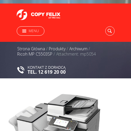
MENU
Strona Główna
/
Produkty
/
Archiwum
/
Ricoh MP C5503SP
/
Attachment: mp5054