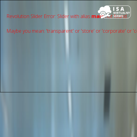
Revolution Slider Error: Slider with alias
main
not found.
Maybe you mean: 'transparent' or 'store' or 'сorporate' or 