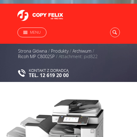
MENU
Strona Główna
/
Produkty
/
Archiwum
/
Ricoh MP C8002SP
/
Attachment: pid822