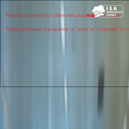
Revolution Slider Error: Slider with alias
main
not found.
Maybe you mean: 'transparent' or 'store' or 'сorporate' or 