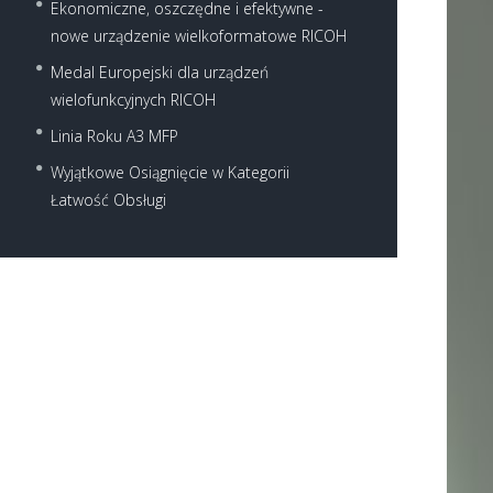
Ekonomiczne, oszczędne i efektywne -
nowe urządzenie wielkoformatowe RICOH
Medal Europejski dla urządzeń
wielofunkcyjnych RICOH
Linia Roku A3 MFP
Wyjątkowe Osiągnięcie w Kategorii
Łatwość Obsługi
Next item
pid822