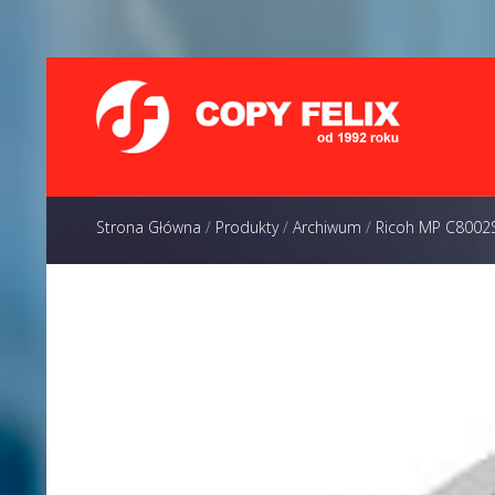
Strona Główna
/
Produkty
/
Archiwum
/
Ricoh MP C8002