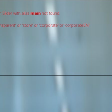
: Slider with alias
main
not found.
sparent' or 'store' or 'сorporate' or 'corporateEN'