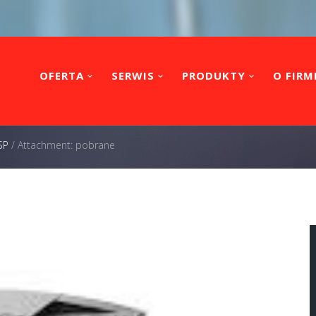
OFERTA
SERWIS
PRODUKTY
O FIRM
SP
/
Attachment: pobrane