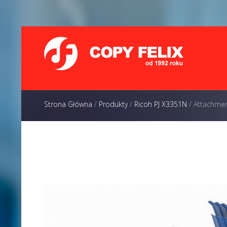
Strona Główna
/
Produkty
/
Ricoh PJ X3351N
/
Attachme