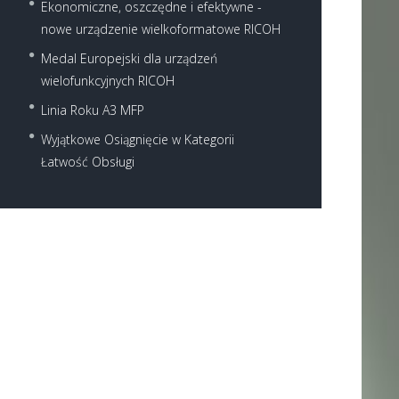
Ekonomiczne, oszczędne i efektywne -
nowe urządzenie wielkoformatowe RICOH
Medal Europejski dla urządzeń
wielofunkcyjnych RICOH
Linia Roku A3 MFP
Wyjątkowe Osiągnięcie w Kategorii
Łatwość Obsługi
Next item
WX4141NI_1