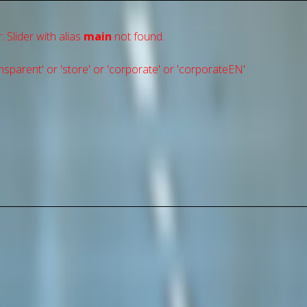
: Slider with alias
main
not found.
sparent' or 'store' or 'сorporate' or 'corporateEN'