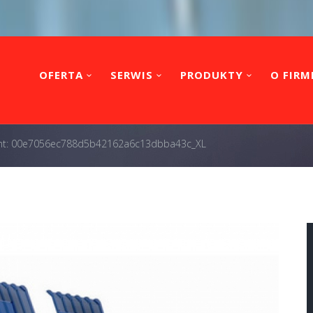
OFERTA
SERWIS
PRODUKTY
O FIRM
nt: 00e7056ec788d5b42162a6c13dbba43c_XL